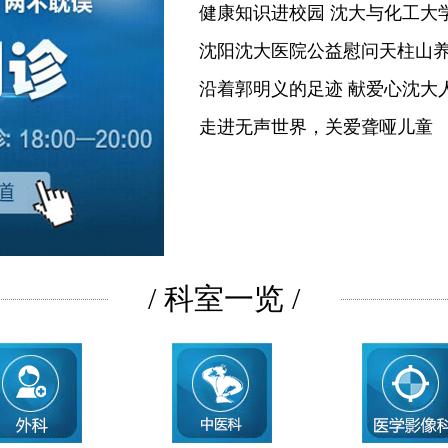
健康知识进校园 沈大与化工大
沈阳沈大医院公益慰问天柱山
沿着郭明义的足迹 献爱心沈大
走进无声世界，关爱聋哑儿童
/ 科室一览 /