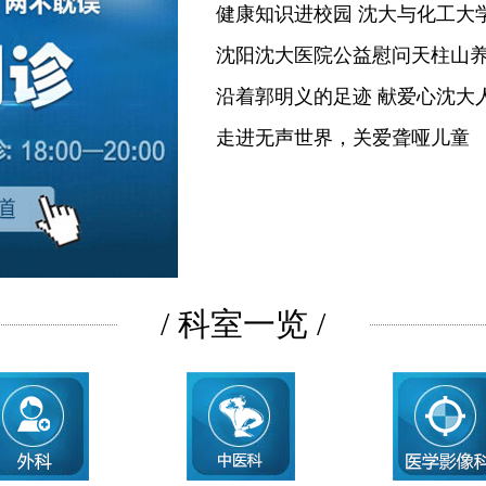
健康知识进校园 沈大与化工大
沈阳沈大医院公益慰问天柱山
沿着郭明义的足迹 献爱心沈大
走进无声世界，关爱聋哑儿童
/ 科室一览 /